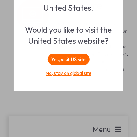
Webinare
United States.
Nehmen Sie an unseren Live-
Would you like to visit the
und On-Demand-Webinaren zur
transkutanen CO₂-
United States website?
Überwachung und IPV-Therapie
teil.
Nutzen Sie die
Filterfunktion,
Yes, visit US site
um zielgerichtet an die
gewünschten Informationen zu
No, stay on global site
gelangen.
Menu