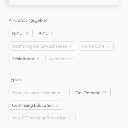
Artikel & Ressourcen
Anwendungsgebiet
Produktsupport-Material
NICU
13
PICU
3
Beatmung bei Erwachsenen
0
Home Care
0
Publikationen
Schlaflabor
3
Anästhesie
0
Webinare
Typen
Messen & Kongresse
Produktsupport Webinar
0
On-Demand
13
Continuing Education
3
TCM-Produktsupport
Non-CE Webinar Recording
0
IPV Produktsupport