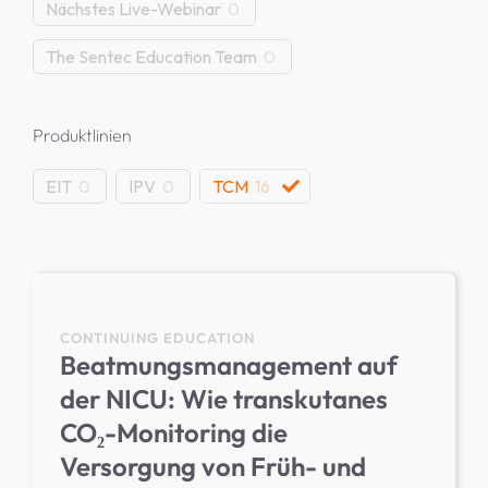
Nächstes Live-Webinar
0
The Sentec Education Team
0
EIT-Produktsupport
Produktlinien
EIT
0
IPV
0
TCM
16
CONTINUING EDUCATION
Beatmungsmanagement auf
der NICU: Wie transkutanes
CO₂-Monitoring die
Versorgung von Früh- und