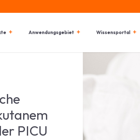
kte
Anwendungsgebiet
Wissensportal
sche
skutanem
der PICU