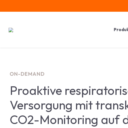
Skip
to
content
Produ
ON-DEMAND
Proaktive respiratori
Versorgung mit tran
CO2-Monitoring auf 