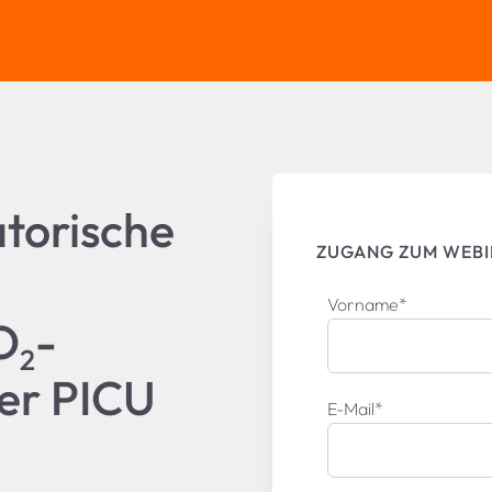
atorische
ZUGANG ZUM WEB
Vorname
*
O
-
2
der PICU
E-Mail
*